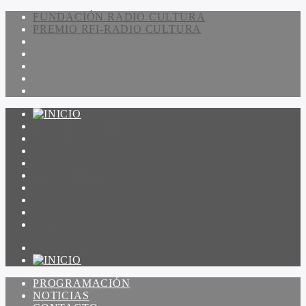
FUNDACIÓN RADIO CULTURA
PREMIO RFI-RADIO CULTURA
PROGRAMACIÓN
NOTICIAS
CONTACTO
QUIENES SOMOS
IR A AMADEUS
ON DEMAND
ESCUCHAR
VER
PROGRAMACIÓN
NOTICIAS