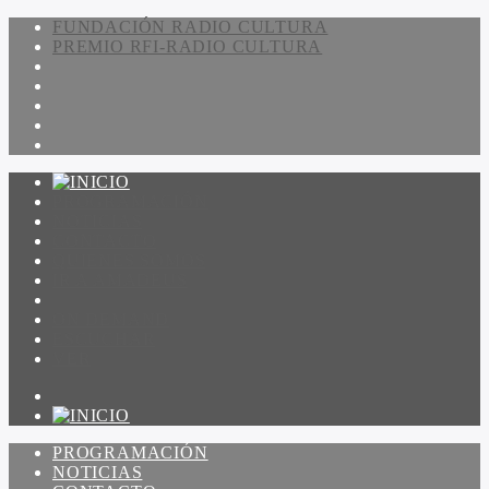
FUNDACIÓN RADIO CULTURA
PREMIO RFI-RADIO CULTURA
PROGRAMACIÓN
NOTICIAS
CONTACTO
QUIENES SOMOS
IR A AMADEUS
ON DEMAND
ESCUCHAR
VER
PROGRAMACIÓN
NOTICIAS