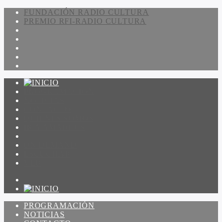
FUNDACIÓN RADIO CULTURA
PREMIO RFI-RADIO CULTURA
PROGRAMACIÓN
NOTICIAS
CONTACTO
QUIENES SOMOS
IR A AMADEUS
ON DEMAND
ESCUCHAR
VER
PROGRAMACIÓN
NOTICIAS