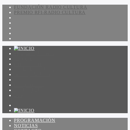
FUNDACIÓN RADIO CULTURA
PREMIO RFI-RADIO CULTURA
PROGRAMACIÓN
NOTICIAS
CONTACTO
QUIENES SOMOS
IR A AMADEUS
ON DEMAND
ESCUCHAR
VER
PROGRAMACIÓN
NOTICIAS