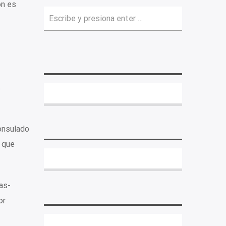
ón es
s
consulado
r que
as-
or