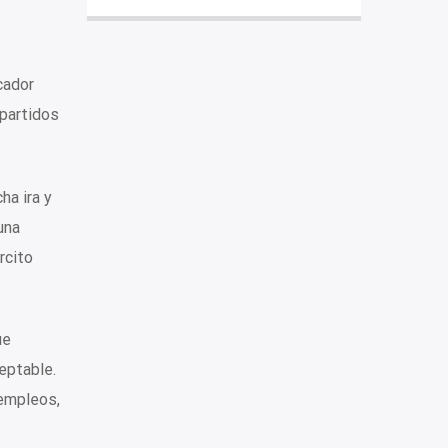
cador
 partidos
ha ira y
una
rcito
ue
eptable.
 empleos,