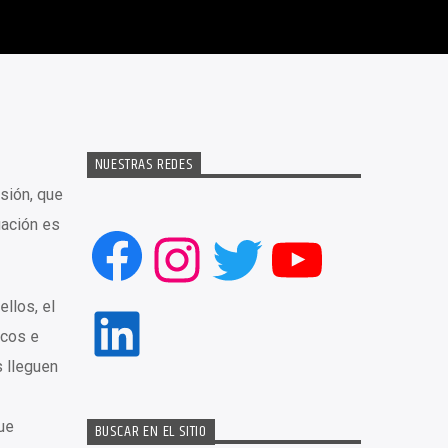
NUESTRAS REDES
sión, que
uación es
Facebook
Instagram
Twitter
YouTub
llos, el
LinkedIn
icos e
s lleguen
ue
BUSCAR EN EL SITIO