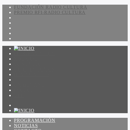
FUNDACIÓN RADIO CULTURA
PREMIO RFI-RADIO CULTURA
PROGRAMACIÓN
NOTICIAS
CONTACTO
QUIENES SOMOS
IR A AMADEUS
ON DEMAND
ESCUCHAR
VER
PROGRAMACIÓN
NOTICIAS