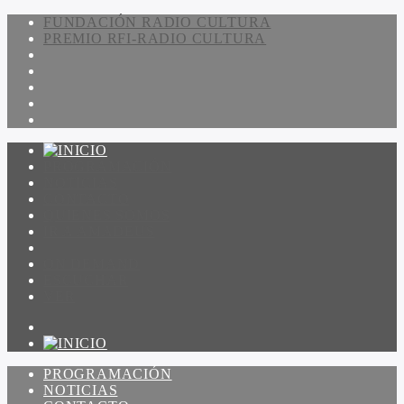
FUNDACIÓN RADIO CULTURA
PREMIO RFI-RADIO CULTURA
PROGRAMACIÓN
NOTICIAS
CONTACTO
QUIENES SOMOS
IR A AMADEUS
ON DEMAND
ESCUCHAR
VER
PROGRAMACIÓN
NOTICIAS