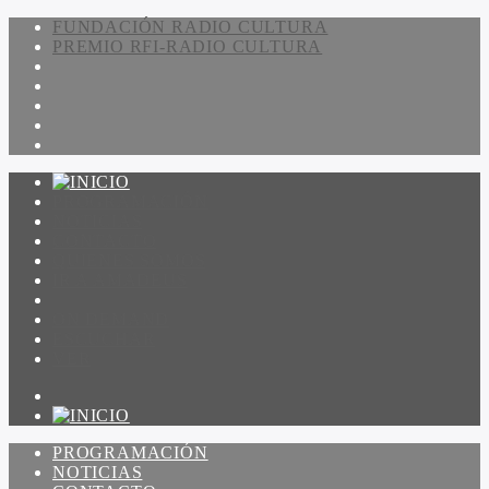
FUNDACIÓN RADIO CULTURA
PREMIO RFI-RADIO CULTURA
PROGRAMACIÓN
NOTICIAS
CONTACTO
QUIENES SOMOS
IR A AMADEUS
ON DEMAND
ESCUCHAR
VER
PROGRAMACIÓN
NOTICIAS