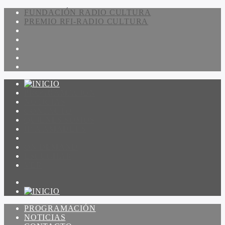
FUNDACIÓN RADIO CULTURA
PREMIO RFI-RADIO CULTURA
PROGRAMACIÓN
NOTICIAS
CONTACTO
QUIENES SOMOS
IR A AMADEUS
ON DEMAND
ESCUCHAR
VER
PROGRAMACIÓN
NOTICIAS