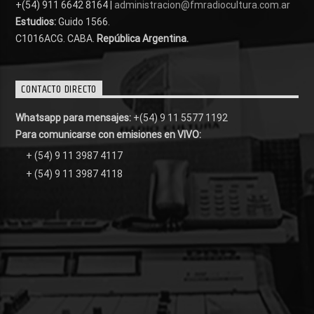
+(54) 911 6642 8164 |
administracion@fmradiocultura.com.ar
Estudios:
Guido 1566.
C1016ACG
. CABA.
República Argentina.
CONTACTO DIRECTO
Whatsapp para mensajes:
+(54) 9 11 5577 1192
Para comunicarse con emisiones en VIVO:
+ (54) 9 11 3987 4117
+ (54) 9 11 3987 4118