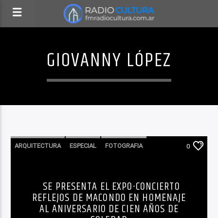
GIOVANNY LÓPEZ
ARQUITECTURA
ESPECIAL
FOTOGRAFIA
0
HOMENAJE
IMPERDIBLE DEL DIA
INTERNACIONAL
LA CIUDAD Y EL MUNDO
SE PRESENTA EL EXPO-CONCIERTO
REFLEJOS DE MACONDO EN HOMENAJE
LIRICA
LITERATURA
AL ANIVERSARIO DE CIEN AÑOS DE
LO QUE TENES QUE SABER HOY
MÚSICA