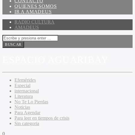
CONTACTO
QUIENES SOMOS
IR A AMADEUS
RADIO CULTURA
AMADEUS
ESPACIO AGUARIBAY
Efemérides
Especial
internacional
Literatura
No Te Lo Pierdas
Noticias
Para Agendar
Para leer en tiempos de crisis
Sin categoria
0