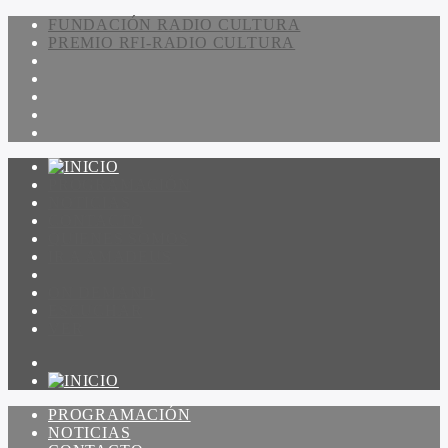
FUNDACIÓN RADIO CULTURA
PREMIO RFI-RADIO CULTURA
PROGRAMACIÓN
NOTICIAS
CONTACTO
QUIENES SOMOS
IR A AMADEUS
ON DEMAND
ESCUCHAR
VER
PROGRAMACIÓN
NOTICIAS