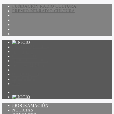
FUNDACIÓN RADIO CULTURA
PREMIO RFI-RADIO CULTURA
PROGRAMACIÓN
NOTICIAS
CONTACTO
QUIENES SOMOS
IR A AMADEUS
ON DEMAND
ESCUCHAR
VER
PROGRAMACIÓN
NOTICIAS