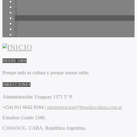
1
2
3
4
5
6
7
DESDE 1989
Porque todo es cultura y porque somos radio.
DIRECCIONES
Administración:
Uruguay 1371 5° P.
+(54) 911 6642 8164 |
administracion@fmradiocultura.com.ar
Estudios:
Guido 1566.
C1016ACG
. CABA.
República Argentina.