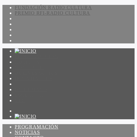
FUNDACIÓN RADIO CULTURA
PREMIO RFI-RADIO CULTURA
PROGRAMACIÓN
NOTICIAS
CONTACTO
QUIENES SOMOS
IR A AMADEUS
ON DEMAND
ESCUCHAR
VER
PROGRAMACIÓN
NOTICIAS