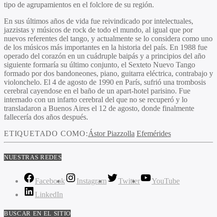
tipo de agrupamientos en el folclore de su región.
En sus últimos años de vida fue reivindicado por intelectuales,
jazzistas y músicos de rock de todo el mundo, al igual que por
nuevos referentes del tango, y actualmente se lo considera como uno
de los músicos más importantes en la historia del país. En 1988 fue
operado del corazón en un cuádruple baipás y a principios del año
siguiente formaría su último conjunto, el Sexteto Nuevo Tango
formado por dos bandoneones, piano, guitarra eléctrica, contrabajo y
violonchelo. El 4 de agosto de 1990 en París, sufrió una trombosis
cerebral cayendose en el baño de un apart-hotel parisino. Fue
internado con un infarto cerebral del que no se recuperó y lo
transladaron a Buenos Aires el 12 de agosto, donde finalmente
fallecería dos años después.
ETIQUETADO COMO:
Ástor Piazzolla
Efemérides
NUESTRAS REDES
Facebook
Instagram
Twitter
YouTube
LinkedIn
BUSCAR EN EL SITIO