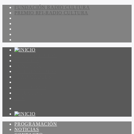
FUNDACIÓN RADIO CULTURA
PREMIO RFI-RADIO CULTURA
PROGRAMACIÓN
NOTICIAS
CONTACTO
QUIENES SOMOS
IR A AMADEUS
ON DEMAND
ESCUCHAR
VER
PROGRAMACIÓN
NOTICIAS