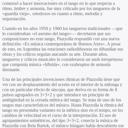
comenzó a hacer innovaciones en el tango en lo que respecta a
ritmo, timbre y armonía, fue muy criticado por los tangueros de la
«guardia vieja», ortodoxos en cuanto a ritmo, melodía y
orquestación.
Cuando en los años 1950 y 1960 los tangueros tradicionales —que
lo consideraban «el asesino del tango»— decretaron que sus
composiciones no eran tango, Piazzolla respondió con una nueva
definición: «Es música contemporánea de Buenos Aires». A pesar
de esto, en Argentina las estaciones radiodifusoras no difundían sus
obras y los críticos seguían atacando su arte. Durante años,
tangueros y críticos musicales lo consideraron un snob irrespetuoso
que componía música «híbrida», con exabruptos de armonía
disonante.
Una de las principales invenciones rítmicas de Piazzolla tiene que
ver con un desplazamiento del acento en el interior de la milonga y
con un particular efecto de sincopa, que deriva en su forma de 8
pulsos agrupados en 3+3+2 y que introduce un principio de
ambigüedad en la cerrada métrica del tango. Se trata de uno de los
rasgos mas característicos del músico. Hasta Piazzolla la rítmica del
tango no presentaba variantes en la métrica sino en el tempo, en los
cambios de velocidad en el curso de la interpretación. El uso de
agrupamientos asimétricos, del tipo 3+3+2, conecta la música de
Piazzolla con Bela Bartok, el músico húngaro había descubierto ese