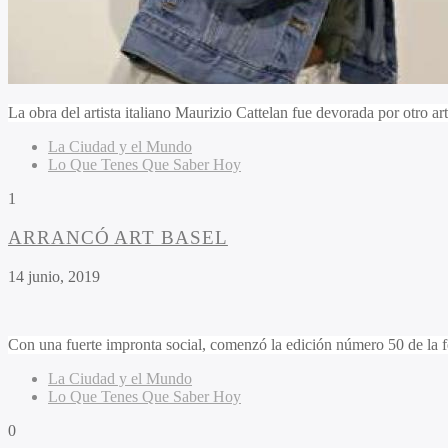
La obra del artista italiano Maurizio Cattelan fue devorada por otro a
La Ciudad y el Mundo
Lo Que Tenes Que Saber Hoy
1
ARRANCÓ ART BASEL
14 junio, 2019
Con una fuerte impronta social, comenzó la edición número 50 de la fe
La Ciudad y el Mundo
Lo Que Tenes Que Saber Hoy
0