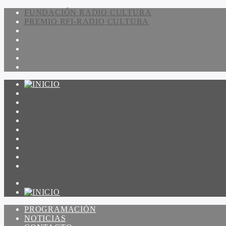
FUNDACIÓN RADIO CULTURA
PREMIO RFI-RADIO CULTURA
PROGRAMACIÓN
NOTICIAS
CONTACTO
QUIENES SOMOS
IR A AMADEUS
ON DEMAND
ESCUCHAR
VER
PROGRAMACIÓN
NOTICIAS