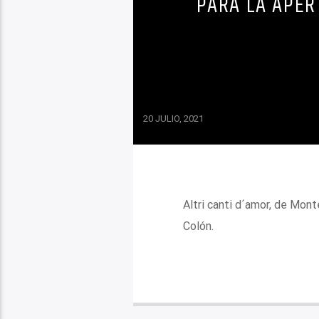
PARA LA APER
20 JULIO, 2021
Altri canti d´amor, de Monte
Colón.