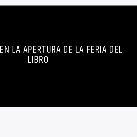
EN LA APERTURA DE LA FERIA DEL
LIBRO
idieron los discursos de los ministros Pablo Avelluto y