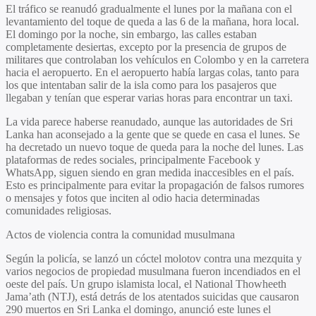
El tráfico se reanudó gradualmente el lunes por la mañana con el
levantamiento del toque de queda a las 6 de la mañana, hora local.
El domingo por la noche, sin embargo, las calles estaban
completamente desiertas, excepto por la presencia de grupos de
militares que controlaban los vehículos en Colombo y en la carretera
hacia el aeropuerto. En el aeropuerto había largas colas, tanto para
los que intentaban salir de la isla como para los pasajeros que
llegaban y tenían que esperar varias horas para encontrar un taxi.
La vida parece haberse reanudado, aunque las autoridades de Sri
Lanka han aconsejado a la gente que se quede en casa el lunes. Se
ha decretado un nuevo toque de queda para la noche del lunes. Las
plataformas de redes sociales, principalmente Facebook y
WhatsApp, siguen siendo en gran medida inaccesibles en el país.
Esto es principalmente para evitar la propagación de falsos rumores
o mensajes y fotos que inciten al odio hacia determinadas
comunidades religiosas.
Actos de violencia contra la comunidad musulmana
Según la policía, se lanzó un cóctel molotov contra una mezquita y
varios negocios de propiedad musulmana fueron incendiados en el
oeste del país. Un grupo islamista local, el National Thowheeth
Jama’ath (NTJ), está detrás de los atentados suicidas que causaron
290 muertos en Sri Lanka el domingo, anunció este lunes el