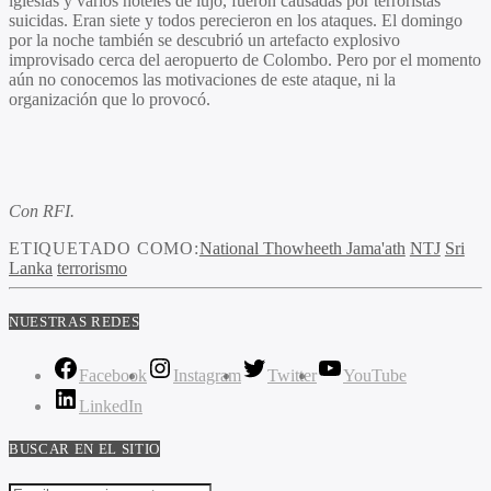
iglesias y varios hoteles de lujo, fueron causadas por terroristas
suicidas. Eran siete y todos perecieron en los ataques. El domingo
por la noche también se descubrió un artefacto explosivo
improvisado cerca del aeropuerto de Colombo. Pero por el momento
aún no conocemos las motivaciones de este ataque, ni la
organización que lo provocó.
Con RFI.
ETIQUETADO COMO:
National Thowheeth Jama'ath
NTJ
Sri
Lanka
terrorismo
NUESTRAS REDES
Facebook
Instagram
Twitter
YouTube
LinkedIn
BUSCAR EN EL SITIO