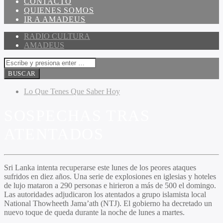
CONTACTO
QUIENES SOMOS
IR A AMADEUS
RADIO CULTURA
AMADEUS
Lo Que Tenes Que Saber Hoy
SOSPECHAS TRAS
ATENTADOS
Sri Lanka intenta recuperarse este lunes de los peores ataques
sufridos en diez años. Una serie de explosiones en iglesias y hoteles
de lujo mataron a 290 personas e hirieron a más de 500 el domingo.
Las autoridades adjudicaron los atentados a grupo islamista local
National Thowheeth Jama’ath (NTJ). El gobierno ha decretado un
nuevo toque de queda durante la noche de lunes a martes.