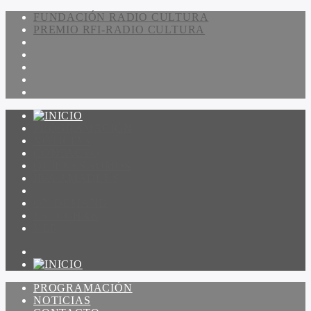
FUNDACIÓN RADIO CULTURA
PREMIO RFI-RADIO CULTURA
PROGRAMACIÓN
NOTICIAS
CONTACTO
QUIENES SOMOS
IR A AMADEUS
ON DEMAND
ESCUCHAR
VER
PROGRAMACIÓN
NOTICIAS