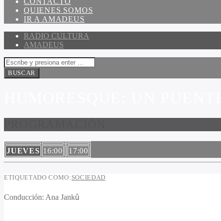
CONTACTO
QUIENES SOMOS
IR A AMADEUS
RADIO CULTURA
AMADEUS
HUMORESQUE: UN PUENTE
PROGRAMACIÓN
JUEVES
16:00
17:00
ETIQUETADO COMO:
SOCIEDAD
Conducción:
Ana Janků