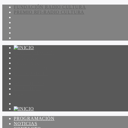
FUNDACIÓN RADIO CULTURA
PREMIO RFI-RADIO CULTURA
PROGRAMACIÓN
NOTICIAS
CONTACTO
QUIENES SOMOS
IR A AMADEUS
ON DEMAND
ESCUCHAR
VER
PROGRAMACIÓN
NOTICIAS