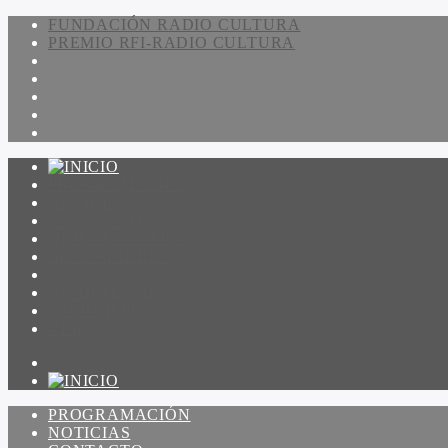
FUNDACIÓN RADIO CULTURA
PREMIO RFI-RADIO CULTURA
PROGRAMACIÓN
NOTICIAS
CONTACTO
QUIENES SOMOS
IR A AMADEUS
ON DEMAND
ESCUCHAR
VER
PROGRAMACIÓN
NOTICIAS