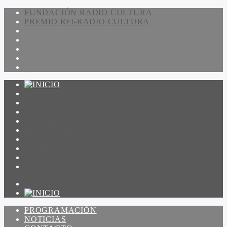
FUNDACIÓN RADIO CULTURA
PREMIO RFI-RADIO CULTURA
PROGRAMACIÓN
NOTICIAS
CONTACTO
QUIENES SOMOS
IR A AMADEUS
ON DEMAND
ESCUCHAR
VER
PROGRAMACIÓN
NOTICIAS