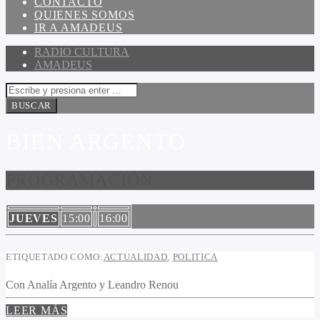
CONTACTO
QUIENES SOMOS
IR A AMADEUS
RADIO CULTURA
AMADEUS
BIEN ARGENTO
PROGRAMACIÓN
JUEVES
15:00
16:00
ETIQUETADO COMO:
ACTUALIDAD
,
POLITICA
Con Analía Argento y Leandro Renou
LEER MÁS