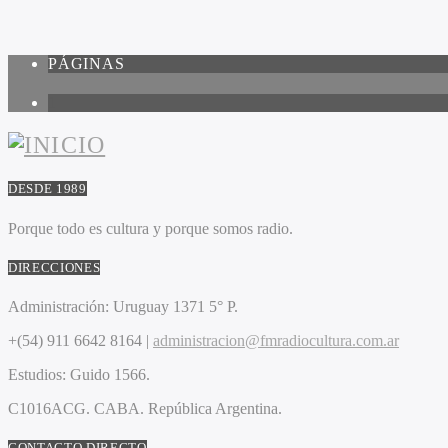
PÁGINAS
1
DESDE 1989
Porque todo es cultura y porque somos radio.
DIRECCIONES
Administración:
Uruguay 1371 5° P.
+(54) 911 6642 8164 |
administracion@fmradiocultura.com.ar
Estudios:
Guido 1566.
C1016ACG
. CABA.
República Argentina.
CONTACTO DIRECTO