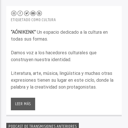
ETIQUETADO COMO:
CULTURA
“AÓNIKENK”
Un espacio dedicado a la cultura en
todas sus formas.
Damos voz a los hacedores culturales que
construyen nuestra identidad.
Literatura, arte, música, lingüística y muchas otras
expresiones tienen su lugar en este ciclo, donde la
palabra y la creatividad son protagonistas.
STAFF
LEER MÁS
Conducción
: Ana Elisa Medina
Colaboradoras
: Claudia Puigbó Y Elvira Duarte
PODCAST DE TRANSMISIONES ANTERIORES