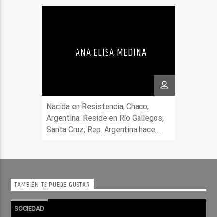
ANA ELISA MEDINA
Nacida en Resistencia, Chaco,
Argentina. Reside en Río Gallegos,
Santa Cruz, Rep. Argentina hace
más de cuarenta y cinco años, y
eventualmente en Cap. Fed., viajera
constante, gestora cultural.
Escritora. Mediadora, Técnica en
TAMBIÉN TE PUEDE GUSTAR
Artes Visuales. Participó como
Jurado en literatura a nivel nacional
SOCIEDAD
e internacional. Participó en las