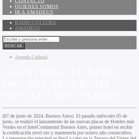
CONTACTO
QUIENES SOMOS
IR A AMADEUS
RADIO CULTURA
AMADEUS
Agenda Cultural
SE ENTREGÓ EL NIVEL
ORO DEL PROGRAMA
HOTELES MÁS VERDES
(07 de junio de 2024, Buenos Aires) El pasado miércoles 05 de
junio, se realizó el lanzamiento de las nuevas placas de Hoteles más
Verdes en el InterContinental Buenos Aires, primer hotel en recibir
la certificación nivel oro y mantenerla por octavo año consecutivo.
La presentación principal se llevó a cabo en la Terraza del Virrey del