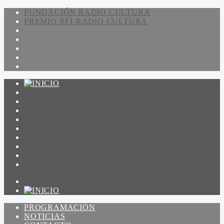
FUNDACIÓN RADIO CULTURA
PREMIO RFI-RADIO CULTURA
PROGRAMACIÓN
NOTICIAS
CONTACTO
QUIENES SOMOS
IR A AMADEUS
ON DEMAND
ESCUCHAR
VER
PROGRAMACIÓN
NOTICIAS