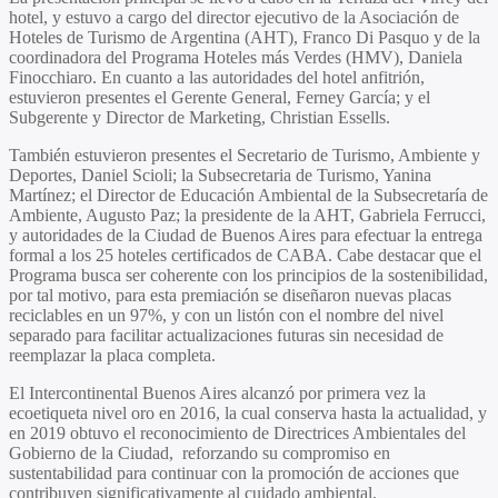
hotel, y estuvo a cargo del director ejecutivo de la Asociación de
Hoteles de Turismo de Argentina (AHT),
Franco Di Pasquo
y de la
coordinadora del Programa Hoteles más Verdes (HMV),
Daniela
Finocchiaro.
En cuanto a las autoridades del hotel anfitrión,
estuvieron presentes el Gerente General,
Ferney García
; y el
Subgerente y Director de Marketing,
Christian Essells.
También estuvieron presentes el Secretario de Turismo, Ambiente y
Deportes,
Daniel Scioli
; la Subsecretaria de Turismo,
Yanina
Martínez
; el Director de Educación Ambiental de la Subsecretaría de
Ambiente,
Augusto Paz
; la presidente de la AHT,
Gabriela Ferrucci
,
y autoridades de la Ciudad de Buenos Aires para efectuar la entrega
formal a los 25 hoteles certificados de CABA. Cabe destacar que el
Programa busca ser coherente con los principios de la sostenibilidad,
por tal motivo, para esta premiación se diseñaron nuevas placas
reciclables en un 97%, y con un listón con el nombre del nivel
separado para facilitar actualizaciones futuras sin necesidad de
reemplazar la placa completa.
El Intercontinental Buenos Aires alcanzó por primera vez la
ecoetiqueta nivel oro en 2016, la cual conserva hasta la actualidad, y
en 2019 obtuvo el reconocimiento de Directrices Ambientales del
Gobierno de la Ciudad, reforzando su compromiso en
sustentabilidad para continuar con la promoción de acciones que
contribuyen significativamente al cuidado ambiental.