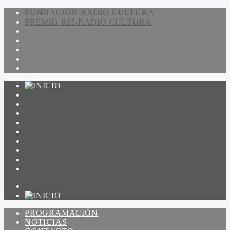
FUNDACIÓN RADIO CULTURA
PREMIO RFI-RADIO CULTURA
PROGRAMACIÓN
NOTICIAS
CONTACTO
QUIENES SOMOS
IR A AMADEUS
ON DEMAND
ESCUCHAR
VER
PROGRAMACIÓN
NOTICIAS