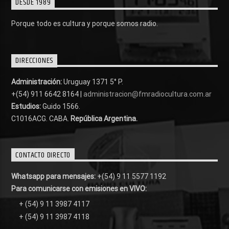
DESDE 1989
Porque todo es cultura y porque somos radio.
DIRECCIONES
Administración:
Uruguay 1371 5° P.
+(54) 911 6642 8164 |
administracion@fmradiocultura.com.ar
Estudios:
Guido 1566.
C1016ACG
. CABA.
República Argentina.
CONTACTO DIRECTO
Whatsapp para mensajes:
+(54) 9 11 5577 1192
Para comunicarse con emisiones en VIVO:
+ (54) 9 11 3987 4117
+ (54) 9 11 3987 4118