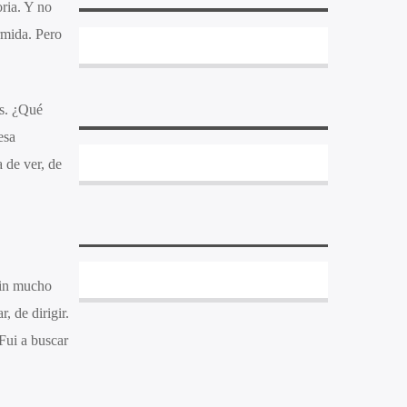
ria. Y no
rmida. Pero
as. ¿Qué
esa
 de ver, de
 sin mucho
, de dirigir.
 Fui a buscar