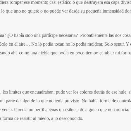
diera romper ese momento casi estático o que destruyera esa capa diviso
pa lo que uno no quiere o no puede ver desde su pequeña inmensidad do
ima? ¿O había sido una partícipe necesaria? Probablemente las dos cos
Solo en el aire… No lo podía tocar, no lo podía moldear. Solo sentir. Y 
teando ahí como una niebla que podía en poco tiempo cambiar mi forma
so, los límites que encuadraban, pude ver los colores detrás de ese hule,
tí parte de algo de lo que no tenía previsto. No había forma de controlar
e venía. Parecía un perfil apenas una silueta de alguien que no conocía.
a forma de resistir al miedo, a lo desconocido.