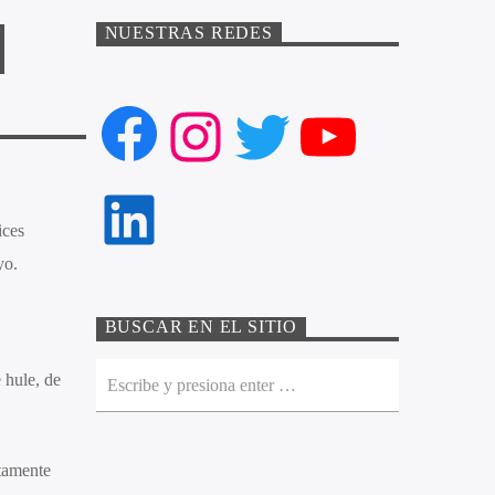
NUESTRAS REDES
Facebook
Instagram
Twitter
YouTube
LinkedIn
ices
yo.
BUSCAR EN EL SITIO
 hule, de
tamente