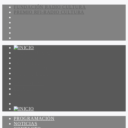
FUNDACIÓN RADIO CULTURA
PREMIO RFI-RADIO CULTURA
PROGRAMACIÓN
NOTICIAS
CONTACTO
QUIENES SOMOS
IR A AMADEUS
ON DEMAND
ESCUCHAR
VER
PROGRAMACIÓN
NOTICIAS