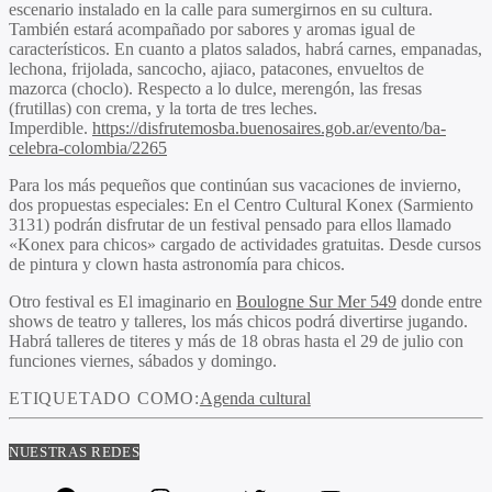
escenario instalado en la calle para sumergirnos en su cultura.
También estará acompañado por sabores y aromas igual de
característicos. En cuanto a platos salados, habrá carnes, empanadas,
lechona, frijolada, sancocho, ajiaco, patacones, envueltos de
mazorca (choclo). Respecto a lo dulce, merengón, las fresas
(frutillas) con crema, y la torta de tres leches.
Imperdible.
https://disfrutemo
sba.buenosaires.gob.ar/evento/
ba-
celebra-colombia/2265
Para los más pequeños que continúan sus vacaciones de invierno,
dos propuestas especiales: En el Centro Cultural Konex (Sarmiento
3131) podrán disfrutar de un festival pensado para ellos llamado
«Konex para chicos» cargado de actividades gratuitas. Desde cursos
de pintura y clown hasta astronomía para chicos.
Otro festival es El imaginario en
Boulogne Sur Mer 549
donde entre
shows de teatro y talleres, los más chicos podrá divertirse jugando.
Habrá talleres de titeres y más de 18 obras hasta el 29 de julio con
funciones viernes, sábados y domingo.
ETIQUETADO COMO:
Agenda cultural
NUESTRAS REDES