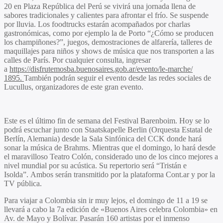
20 en Plaza República del Perú se vivirá una jornada llena de
sabores tradicionales y calientes para afrontar el frío. Se suspende
por lluvia. Los foodtrucks estarán acompañados por charlas
gastronómicas, como por ejemplo la de Porto “¿Cómo se producen
los champiñones?”, juegos, demostraciones de alfarería, talleres de
maquillajes para niños y shows de música que nos transporten a las
calles de París. Por cualquier consulta, ingresar
a
https://disfrutemosba.buenosai
res.gob.ar/evento/le-marche/
1895.
También podrán seguir el evento desde las redes sociales de
Lucullus, organizadores de este gran evento.
Este es el último fin de semana del Festival Barenboim. Hoy se lo
podrá escuchar junto con Staatskapelle Berlin (Orquesta Estatal de
Berlín, Alemania) desde la Sala Sinfónica del CCK donde hará
sonar la música de Brahms. Mientras que el domingo, lo hará desde
el maravilloso Teatro Colón, considerado uno de los cinco mejores a
nivel mundial por su acústica. Su repertorio será “Tristán e
Isolda”. Ambos serán transmitido por la plataforma Cont.ar y por la
TV pública.
Para viajar a Colombia sin ir muy lejos, el domingo de 11 a 19 se
llevará a cabo la 7a edición de «Buenos Aires celebra Colombia» en
Av. de Mayo y Bolívar. Pasarán 160 artistas por el inmenso