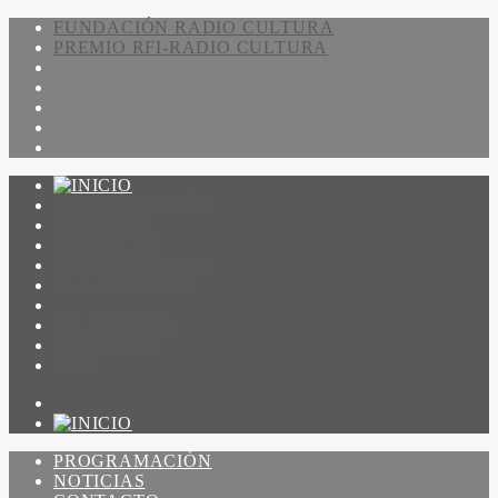
FUNDACIÓN RADIO CULTURA
PREMIO RFI-RADIO CULTURA
PROGRAMACIÓN
NOTICIAS
CONTACTO
QUIENES SOMOS
IR A AMADEUS
ON DEMAND
ESCUCHAR
VER
PROGRAMACIÓN
NOTICIAS