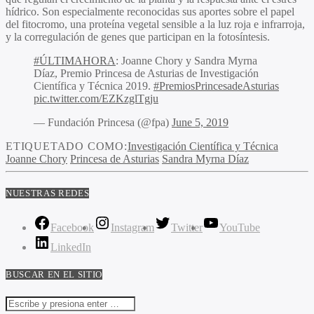
hídrico. Son especialmente reconocidas sus aportes sobre el papel
del fitocromo, una proteína vegetal sensible a la luz roja e infrarroja,
y la corregulación de genes que participan en la fotosíntesis.
#ÚLTIMAHORA
: Joanne Chory y Sandra Myrna
Díaz, Premio Princesa de Asturias de Investigación
Científica y Técnica 2019.
#PremiosPrincesadeAsturias
pic.twitter.com/EZKzglTgju
— Fundación Princesa (@fpa)
June 5, 2019
ETIQUETADO COMO:
Investigación Científica y Técnica
Joanne Chory
Princesa de Asturias
Sandra Myrna Díaz
NUESTRAS REDES
Facebook
Instagram
Twitter
YouTube
LinkedIn
BUSCAR EN EL SITIO