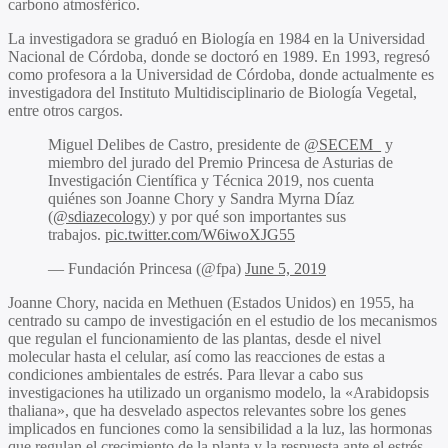
carbono atmosférico.
La investigadora se graduó en Biología en 1984 en la Universidad
Nacional de Córdoba, donde se doctoró en 1989. En 1993, regresó
como profesora a la Universidad de Córdoba, donde actualmente es
investigadora del Instituto Multidisciplinario de Biología Vegetal,
entre otros cargos.
Miguel Delibes de Castro, presidente de
@SECEM_
y
miembro del jurado del Premio Princesa de Asturias de
Investigación Científica y Técnica 2019, nos cuenta
quiénes son Joanne Chory y Sandra Myrna Díaz
(
@sdiazecology
) y por qué son importantes sus
trabajos.
pic.twitter.com/W6iwoXJG55
— Fundación Princesa (@fpa)
June 5, 2019
Joanne Chory, nacida en Methuen (Estados Unidos) en 1955, ha
centrado su campo de investigación en el estudio de los mecanismos
que regulan el funcionamiento de las plantas, desde el nivel
molecular hasta el celular, así como las reacciones de estas a
condiciones ambientales de estrés. Para llevar a cabo sus
investigaciones ha utilizado un organismo modelo, la «Arabidopsis
thaliana», que ha desvelado aspectos relevantes sobre los genes
implicados en funciones como la sensibilidad a la luz, las hormonas
que regulan el crecimiento de la planta y la respuesta ante el estrés