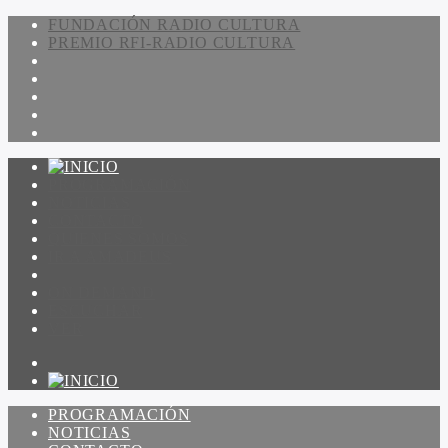
FUNDACIÓN RADIO CULTURA
PREMIO RFI-RADIO CULTURA
PROGRAMACIÓN
NOTICIAS
CONTACTO
QUIENES SOMOS
IR A AMADEUS
ON DEMAND
ESCUCHAR
VER
PROGRAMACIÓN
NOTICIAS