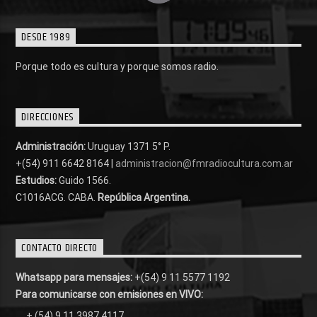
DESDE 1989
Porque todo es cultura y porque somos radio.
DIRECCIONES
Administración:
Uruguay 1371 5° P.
+(54) 911 6642 8164 |
administracion@fmradiocultura.com.ar
Estudios:
Guido 1566.
C1016ACG
. CABA.
República Argentina.
CONTACTO DIRECTO
Whatsapp para mensajes:
+(54) 9 11 5577 1192
Para comunicarse con emisiones en VIVO:
+ (54) 9 11 3987 4117