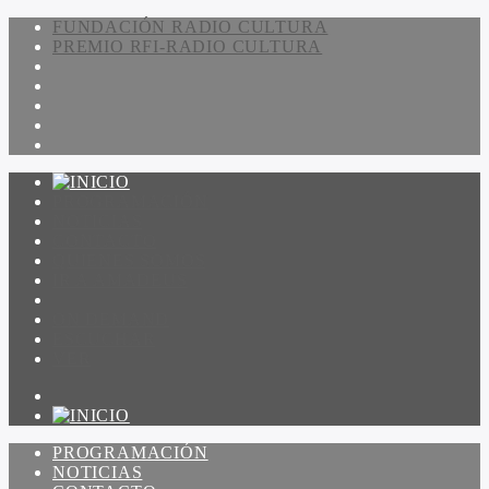
FUNDACIÓN RADIO CULTURA
PREMIO RFI-RADIO CULTURA
PROGRAMACIÓN
NOTICIAS
CONTACTO
QUIENES SOMOS
IR A AMADEUS
ON DEMAND
ESCUCHAR
VER
PROGRAMACIÓN
NOTICIAS