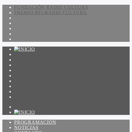
FUNDACIÓN RADIO CULTURA
PREMIO RFI-RADIO CULTURA
PROGRAMACIÓN
NOTICIAS
CONTACTO
QUIENES SOMOS
IR A AMADEUS
ON DEMAND
ESCUCHAR
VER
PROGRAMACIÓN
NOTICIAS