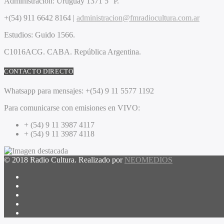
Administración:
Uruguay 1371 5° P.
+(54) 911 6642 8164 |
administracion@fmradiocultura.com.ar
Estudios:
Guido 1566.
C1016ACG
. CABA.
República Argentina.
CONTACTO DIRECTO
Whatsapp para mensajes:
+(54) 9 11 5577 1192
Para comunicarse con emisiones en VIVO:
+ (54) 9 11 3987 4117
+ (54) 9 11 3987 4118
© 2018 Radio Cultura. Realizado por
NEOMEDIOS