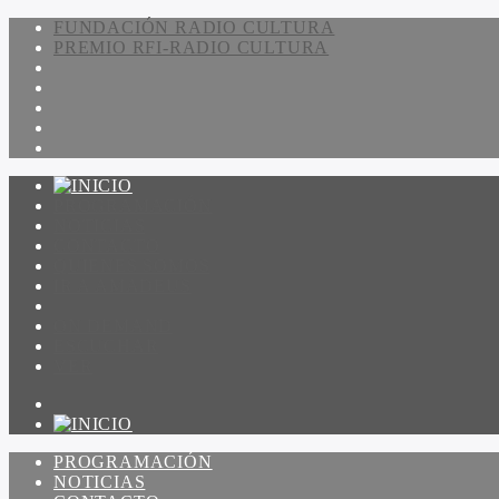
FUNDACIÓN RADIO CULTURA
PREMIO RFI-RADIO CULTURA
PROGRAMACIÓN
NOTICIAS
CONTACTO
QUIENES SOMOS
IR A AMADEUS
ON DEMAND
ESCUCHAR
VER
PROGRAMACIÓN
NOTICIAS