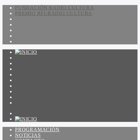
FUNDACIÓN RADIO CULTURA
PREMIO RFI-RADIO CULTURA
PROGRAMACIÓN
NOTICIAS
CONTACTO
QUIENES SOMOS
IR A AMADEUS
ON DEMAND
ESCUCHAR
VER
PROGRAMACIÓN
NOTICIAS