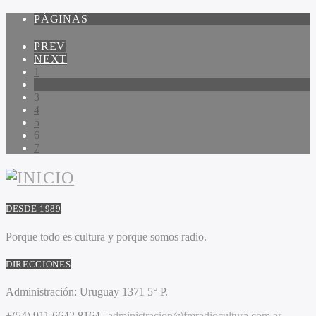
PÁGINAS
PREV
NEXT
1
2
3
4
5
6
7
DESDE 1989
Porque todo es cultura y porque somos radio.
DIRECCIONES
Administración:
Uruguay 1371 5° P.
+(54) 911 6642 8164 |
administracion@fmradiocultura.com.ar