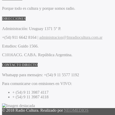
Porque todo es cultura y porque somos radio.
DIRECCIONES
Administración:
Uruguay 1371 5° P.
+(54) 911 6642 8164 |
administracion@fmradiocultura.com.ar
Estudios:
Guido 1566.
C1016ACG
. CABA.
República Argentina.
CONTACTO DIRECTO
Whatsapp para mensajes:
+(54) 9 11 5577 1192
Para comunicarse con emisiones en VIVO:
+ (54) 9 11 3987 4117
+ (54) 9 11 3987 4118
© 2018 Radio Cultura. Realizado por
NEOMEDIOS