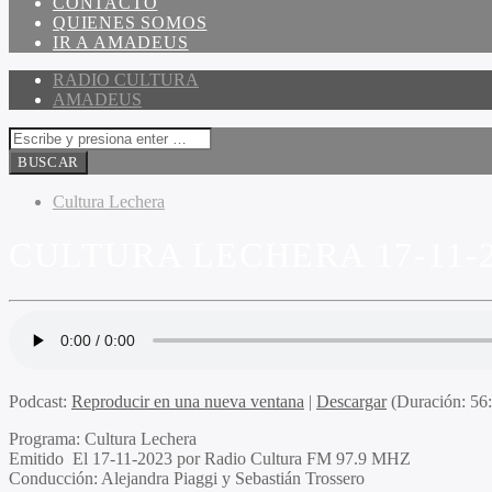
CONTACTO
QUIENES SOMOS
IR A AMADEUS
RADIO CULTURA
AMADEUS
Cultura Lechera
CULTURA LECHERA 17-11-
Podcast:
Reproducir en una nueva ventana
|
Descargar
(Duración: 5
Programa
: Cultura Lechera
Emitido
El 17-11-2023 por Radio Cultura FM 97.9 MHZ
Conducción
: Alejandra Piaggi y Sebastián Trossero