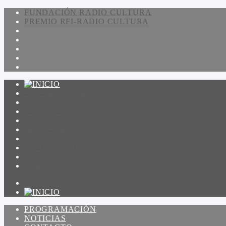
FUNDACIÓN RADIO CULTURA
PREMIO RFI-RADIO CULTURA
PROGRAMACIÓN
NOTICIAS
CONTACTO
QUIENES SOMOS
IR A AMADEUS
ON DEMAND
ESCUCHAR
VER
PROGRAMACIÓN
NOTICIAS