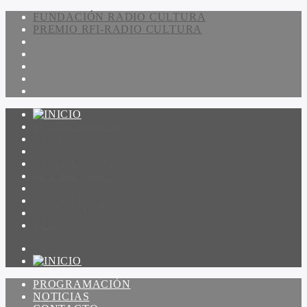
FUNDACIÓN RADIO CULTURA
PREMIO RFI-RADIO CULTURA
PROGRAMACIÓN
NOTICIAS
CONTACTO
QUIENES SOMOS
IR A AMADEUS
ON DEMAND
ESCUCHAR
VER
PROGRAMACIÓN
NOTICIAS