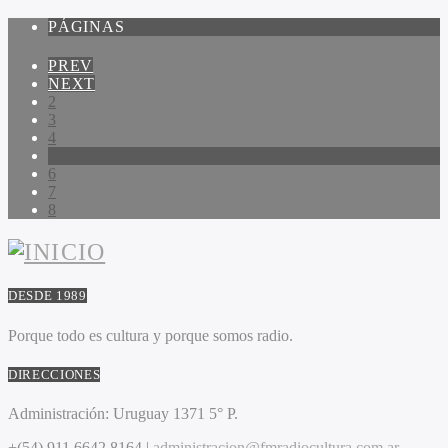
PÁGINAS
PREV
NEXT
2
3
4
5
6
7
8
DESDE 1989
Porque todo es cultura y porque somos radio.
DIRECCIONES
Administración:
Uruguay 1371 5° P.
+(54) 911 6642 8164 |
administracion@fmradiocultura.com.ar