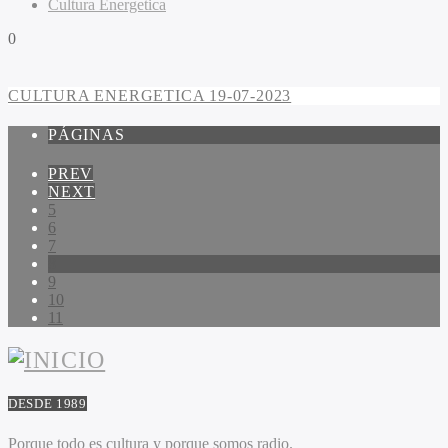
Cultura Energetica
0
CULTURA ENERGETICA 19-07-2023
PÁGINAS
PREV
NEXT
5
6
7
8
9
10
11
DESDE 1989
Porque todo es cultura y porque somos radio.