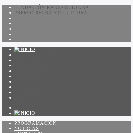
FUNDACIÓN RADIO CULTURA
PREMIO RFI-RADIO CULTURA
PROGRAMACIÓN
NOTICIAS
CONTACTO
QUIENES SOMOS
IR A AMADEUS
ON DEMAND
ESCUCHAR
VER
PROGRAMACIÓN
NOTICIAS