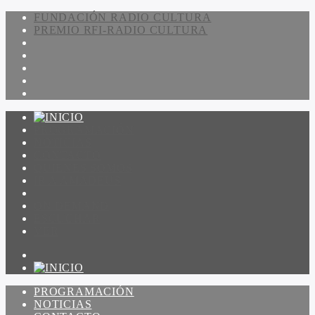
FUNDACIÓN RADIO CULTURA
PREMIO RFI-RADIO CULTURA
PROGRAMACIÓN
NOTICIAS
CONTACTO
QUIENES SOMOS
IR A AMADEUS
ON DEMAND
ESCUCHAR
VER
PROGRAMACIÓN
NOTICIAS