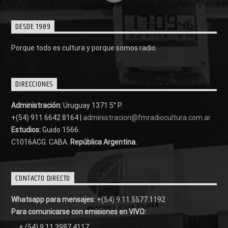
DESDE 1989
Porque todo es cultura y porque somos radio.
DIRECCIONES
Administración:
Uruguay 1371 5° P.
+(54) 911 6642 8164 |
administracion@fmradiocultura.com.ar
Estudios:
Guido 1566.
C1016ACG
. CABA.
República Argentina.
CONTACTO DIRECTO
Whatsapp para mensajes:
+(54) 9 11 5577 1192
Para comunicarse con emisiones en VIVO:
+ (54) 9 11 3987 4117