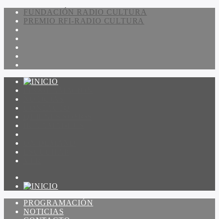
FUNDACIÓN RADIO CULTURA
PREMIO RFI-RADIO CULTURA
PROGRAMACIÓN
NOTICIAS
CONTACTO
QUIENES SOMOS
IR A AMADEUS
ON DEMAND
ESCUCHAR
VER
PROGRAMACIÓN
NOTICIAS