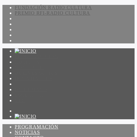
FUNDACIÓN RADIO CULTURA
PREMIO RFI-RADIO CULTURA
PROGRAMACIÓN
NOTICIAS
CONTACTO
QUIENES SOMOS
IR A AMADEUS
ON DEMAND
ESCUCHAR
VER
PROGRAMACIÓN
NOTICIAS