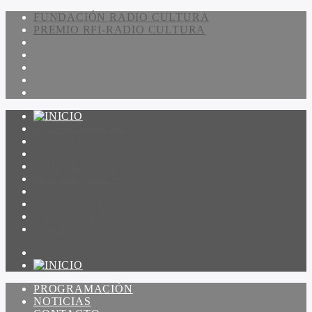
FUNDACIÓN RADIO CULTURA
PREMIO RFI-RADIO CULTURA
PROGRAMACIÓN
NOTICIAS
CONTACTO
QUIENES SOMOS
IR A AMADEUS
ON DEMAND
ESCUCHAR
VER
PROGRAMACIÓN
NOTICIAS