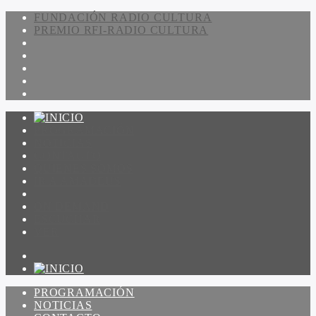
FUNDACIÓN RADIO CULTURA
PREMIO RFI-RADIO CULTURA
PROGRAMACIÓN
NOTICIAS
CONTACTO
QUIENES SOMOS
IR A AMADEUS
ON DEMAND
ESCUCHAR
VER
PROGRAMACIÓN
NOTICIAS