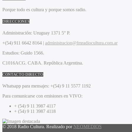
Porque todo es cultura y porque somos radio.
DIRECCIONES
Administración:
Uruguay 1371 5° P.
+(54) 911 6642 8164 |
administracion@fmradiocultura.com.ar
Estudios:
Guido 1566.
C1016ACG
. CABA.
República Argentina.
CONTACTO DIRECTO
Whatsapp para mensajes:
+(54) 9 11 5577 1192
Para comunicarse con emisiones en VIVO:
+ (54) 9 11 3987 4117
+ (54) 9 11 3987 4118
© 2018 Radio Cultura. Realizado por
NEOMEDIOS