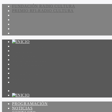
FUNDACIÓN RADIO CULTURA
PREMIO RFI-RADIO CULTURA
PROGRAMACIÓN
NOTICIAS
CONTACTO
QUIENES SOMOS
IR A AMADEUS
ON DEMAND
ESCUCHAR
VER
PROGRAMACIÓN
NOTICIAS