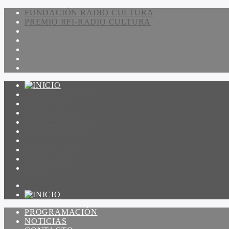
FUNDACIÓN RADIO CULTURA
PREMIO RFI-RADIO CULTURA
PROGRAMACIÓN
NOTICIAS
CONTACTO
QUIENES SOMOS
IR A AMADEUS
ON DEMAND
ESCUCHAR
VER
PROGRAMACIÓN
NOTICIAS