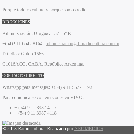
Porque todo es cultura y porque somos radio.
DIRECCIONES
Administración:
Uruguay 1371 5° P.
+(54) 911 6642 8164 |
administracion@fmradiocultura.com.ar
Estudios:
Guido 1566.
C1016ACG
. CABA.
República Argentina.
CONTACTO DIRECTO
Whatsapp para mensajes:
+(54) 9 11 5577 1192
Para comunicarse con emisiones en VIVO:
+ (54) 9 11 3987 4117
+ (54) 9 11 3987 4118
© 2018 Radio Cultura. Realizado por
NEOMEDIOS