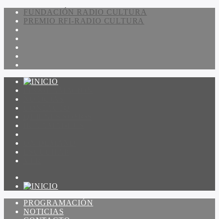
FUNDACIÓN RADIO CULTURA
PREMIO RFI-RADIO CULTURA
PROGRAMACIÓN
NOTICIAS
CONTACTO
QUIENES SOMOS
IR A AMADEUS
ON DEMAND
ESCUCHAR
VER
PROGRAMACIÓN
NOTICIAS