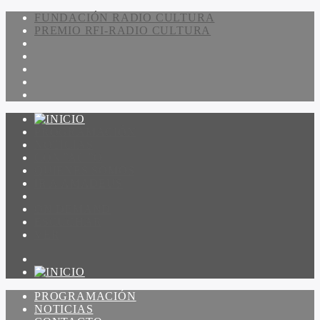
FUNDACIÓN RADIO CULTURA
PREMIO RFI-RADIO CULTURA
PROGRAMACIÓN
NOTICIAS
CONTACTO
QUIENES SOMOS
IR A AMADEUS
ON DEMAND
ESCUCHAR
VER
PROGRAMACIÓN
NOTICIAS