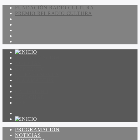
FUNDACIÓN RADIO CULTURA
PREMIO RFI-RADIO CULTURA
PROGRAMACIÓN
NOTICIAS
CONTACTO
QUIENES SOMOS
IR A AMADEUS
ON DEMAND
ESCUCHAR
VER
PROGRAMACIÓN
NOTICIAS