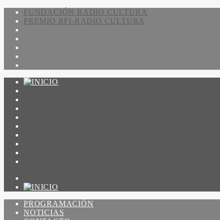
FUNDACIÓN RADIO CULTURA
PREMIO RFI-RADIO CULTURA
PROGRAMACIÓN
NOTICIAS
CONTACTO
QUIENES SOMOS
IR A AMADEUS
ON DEMAND
ESCUCHAR
VER
PROGRAMACIÓN
NOTICIAS