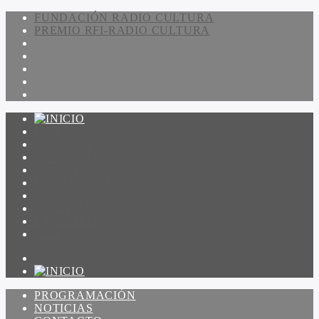
FUNDACIÓN RADIO CULTURA
PREMIO RFI-RADIO CULTURA
PROGRAMACIÓN
NOTICIAS
CONTACTO
QUIENES SOMOS
IR A AMADEUS
ON DEMAND
ESCUCHAR
VER
PROGRAMACIÓN
NOTICIAS